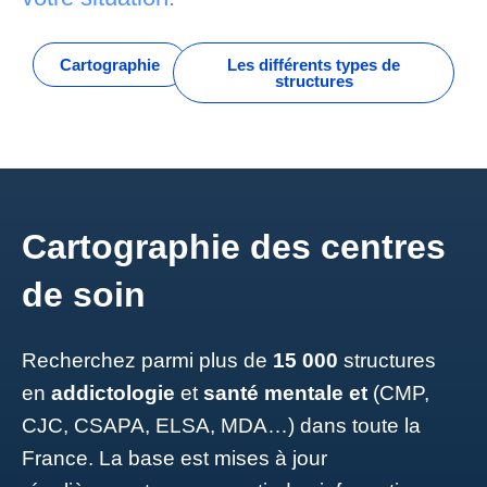
Intervention précoce
Droits sociaux
Cartographie
Les différents types de
Tous nos articles
structures
Toutes nos vidéos
Cartographie des centres
de soin
Recherchez parmi plus de
15 000
structures
en
addictologie
et
santé mentale
et
(CMP,
CJC, CSAPA, ELSA, MDA…) dans toute la
France. La base est mises à jour