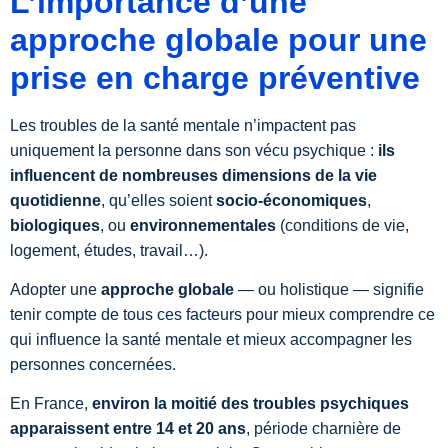
L’importance d’une
approche globale pour une
Droits sociaux
Tous nos articles
prise en charge préventive
Toutes nos vidéos
Les troubles de la santé mentale n’impactent pas
uniquement la personne dans son vécu psychique :
ils
influencent de nombreuses dimensions de la vie
quotidienne
, qu’elles soient
socio-économiques
,
biologiques
, ou
environnementales
(conditions de vie,
logement, études, travail…).
Adopter une
approche globale
— ou holistique — signifie
tenir compte de tous ces facteurs pour mieux comprendre ce
qui influence la santé mentale et mieux accompagner les
personnes concernées.
En France,
environ la moitié des troubles psychiques
apparaissent entre 14 et 20 ans
, période charnière de